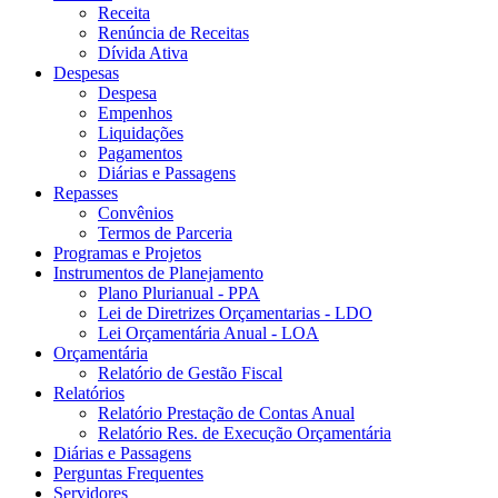
Receita
Renúncia de Receitas
Dívida Ativa
Despesas
Despesa
Empenhos
Liquidações
Pagamentos
Diárias e Passagens
Repasses
Convênios
Termos de Parceria
Programas e Projetos
Instrumentos de Planejamento
Plano Plurianual - PPA
Lei de Diretrizes Orçamentarias - LDO
Lei Orçamentária Anual - LOA
Orçamentária
Relatório de Gestão Fiscal
Relatórios
Relatório Prestação de Contas Anual
Relatório Res. de Execução Orçamentária
Diárias e Passagens
Perguntas Frequentes
Servidores