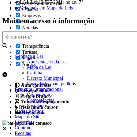
✔ LAI (Lei 12.527/2011) no art. 7°
Acesso à Informação
▶ Veja mais em Mapa de Leis
Cidadão
Empresas
Mais em acesso à informação
Fotos
Notícias
Secretarias
Servidor
Transparência
Turistas
Conheça a Lei
Videos
Apresentação da Lei
Áudios
Mapa da Lei
Cartilha
Decreto Municipal
Formulários para pedidos
Auto contraste
Estrutura Organizacional
Realçar links
Organograma
Preto e branco
Competências
Aumentar espaçamento
Secretarias
Destacando cursor
Dados Abertos
Regua guia
Mapa do Site
Licitações
Fale conosco
Contratos
Receitas