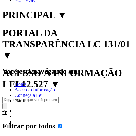
e-SIC
PRINCIPAL
▼
PORTAL DA
TRANSPARÊNCIA LC 131/01
▼
Você está navegando em:
ACESSO À INFORMAÇÃO
LEI 12.527
▼
Home
Acesso à Informação
Conheça a Lei
Cartilha
Filtrar por todos