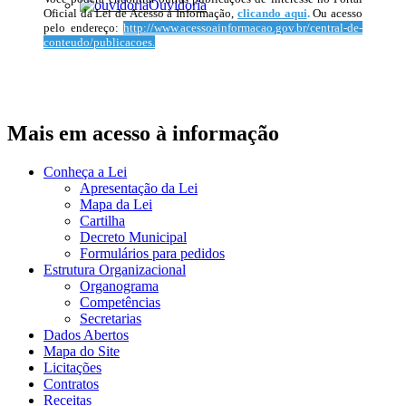
Ouvidoria
Oficial da Lei de Acesso à Informação,
clicando aqui
.
Ou acesso
pelo endereço:
http://www.acessoainformacao.gov.br/central-de-
conteudo/publicacoes.
Mais em acesso à informação
Conheça a Lei
Apresentação da Lei
Mapa da Lei
Cartilha
Decreto Municipal
Formulários para pedidos
Estrutura Organizacional
Organograma
Competências
Secretarias
Dados Abertos
Mapa do Site
Licitações
Contratos
Receitas