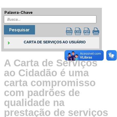
Palavra-Chave
CARTA DE SERVIÇOS AO USUÁRIO
A Carta de Serviços
ao Cidadão é uma
carta compromisso
com padrões de
qualidade na
prestação de serviços