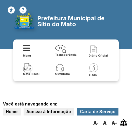
Prefeitura Municipal de
Sítio do Mato
Transparência
Menu
Diário Oficial
Nota Fiscal
Ouvidoria
e-SIC
Você está navegando em:
Home
Acesso à Informação
Carta de Serviço