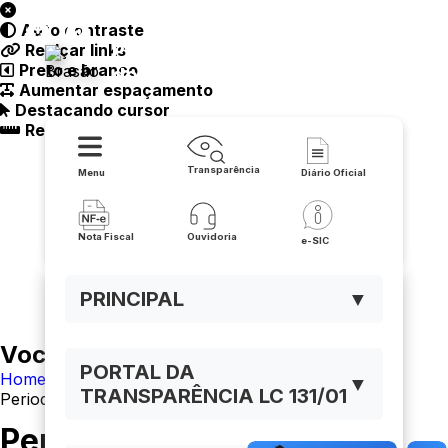
Auto contraste
Prefeitura Municipal de Sítio
Realçar links
Preto e branco
do Mato
Aumentar espaçamento
Destacando cursor
Regua guia
Transparência
Menu
Diário Oficial
Nota Fiscal
Ouvidoria
e-SIC
PRINCIPAL
▼
Você está navegando em:
PORTAL DA
Home
▼
TRANSPARÊNCIA LC 131/01
Periodo Eleitoral
Período Eleitoral