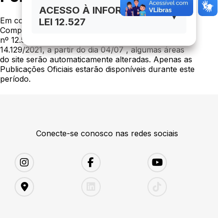
ACESSO À INFORMAÇÃO
▼
Em conformidade com o art. 48-A da Lei
LEI 12.527
Complementar nº 101/2000, nos arts. 8º e 10 da Lei
nº 12.527/2011 e no §2º do art. 29 da Lei nº
14.129/2021, a partir do dia 04/07 , algumas áreas
do site serão automaticamente alteradas. Apenas as
Publicações Oficiais estarão disponíveis durante este
período.
Conecte-se conosco nas redes sociais