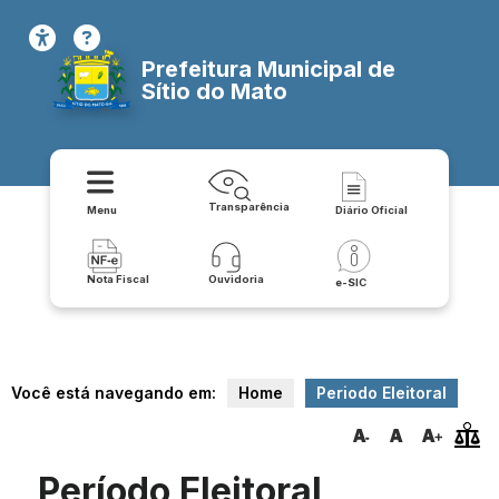
Prefeitura Municipal de
Sítio do Mato
Transparência
Menu
Diário Oficial
Nota Fiscal
Ouvidoria
e-SIC
Você está navegando em:
Home
Periodo Eleitoral
Período Eleitoral