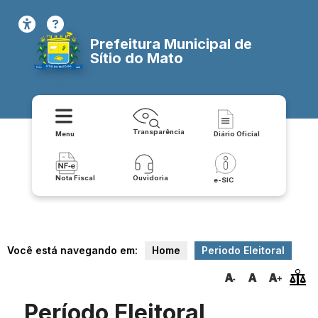
Prefeitura Municipal de
Sítio do Mato
Transparência
Menu
Diário Oficial
Nota Fiscal
Ouvidoria
e-SIC
Você está navegando em:
Home
Periodo Eleitoral
Período Eleitoral