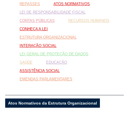
REPASSES
ATOS NORMATIVOS
LEI DE RESPONSABILIDADE FISCAL
Fale conosco
CONTAS PÚBLICAS
RECURSOS HUMANOS
CONHEÇA A LEI
Nome*
Telefone 1*
ESTRUTURA ORGANIZACIONAL
Telefone 2
INTERAÇÃO SOCIAL
E-mail*
LEI GERAL DE PROTEÇÃO DE DADOS
Cidade/Estado
Assunto*
SAÚDE
EDUCAÇÃO
ASSISTÊNCIA SOCIAL
EMENDAS PARLAMENTARES
Mensagem*
*Campos obrigatórios
Ao iniciar um contato, você concorda com a
Política de
Atos Normativos da Estrutura Organizacional
privacidade