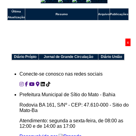
e-SIC
Última
Ouvidoria
Resumo
Arquivo
Publicações
Atualização
x
Diário Própio
Jornal de Grande Circulação
Diário União
Conecte-se conosco nas redes sociais
Prefeitura Municipal de Sítio do Mato - Bahia
Rodovia BA 161, S/Nº - CEP: 47.610-000 - Sitio do
Mato-Ba
Atendimento: segunda a sexta-feira, de 08:00 as
12:00 e de 14:00 as 17:00