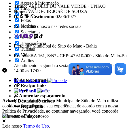
Acesso à Informação
Título:
VALDECI DO VALE VERDE - UNIÃO
Cidadão
Nome:
VALDECIR JOSÉ DE SOUZA
Empresas
Data de Nascimento:
02/06/1977
Fotos
Notícias
Conecte-se conosco nas redes sociais
Secretarias
Servidor
Transparência
Prefeitura Municipal de Sítio do Mato - Bahia
Turistas
Videos
Rodovia BA 161, S/Nº - CEP: 47.610-000 - Sitio do Mato-Ba
Áudios
Atendimento: segunda a sexta-feira, de 08:00 as 12:00 e de
14:00 as 17:00
Auto contraste
Desenvolvido por
Realçar links
Preto e branco
Aumentar espaçamento
Aviso:
O Portal da Prefeitura Municipal de Sítio do Mato utiliza
Destacando cursor
cookies para melhorar a sua experiência, de acordo com a nossa
Regua guia
Política de Privacidade, ao continuar navegando, você concorda
Fale conosco
com estas condições
Leia nosso
Termo de Uso
.