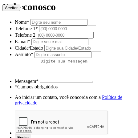
Fale conosco
X
Aceitar
Nome*
Telefone 1*
Telefone 2
E-mail*
Cidade/Estado
Assunto*
Mensagem*
*Campos obrigatórios
Ao iniciar um contato, você concorda com a
Política de
privacidade