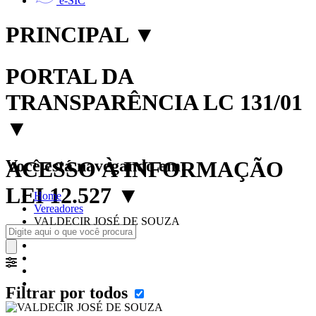
e-SIC
PRINCIPAL
▼
PORTAL DA
TRANSPARÊNCIA LC 131/01
▼
Você está navegando em:
ACESSO À INFORMAÇÃO
LEI 12.527
▼
Home
Vereadores
VALDECIR JOSÉ DE SOUZA
Filtrar por todos